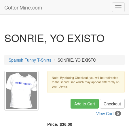
CottonMine.com
Toggl
navig
SONRIE, YO EXISTO
Spanish Funny T-Shirts
SONRIE, YO EXISTO
Note: By clicking Checkout, you will be redirected
to the secure site which may appear differently on
your device.
Add to Cart
Checkout
View Cart
0
Price:
$36.00