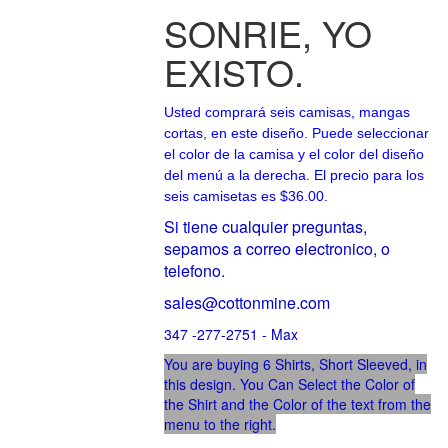
SONRIE, YO
EXISTO.
Usted comprará seis camisas, mangas
cortas, en este diseño. Puede seleccionar
el color de la camisa y el color del diseño
del menú a la derecha. El precio para los
seis camisetas es $36.00.
Si tiene cualquier preguntas,
sepamos
a correo electronico, o
telefono.
sales@cottonmine.com
347 -277-2751 - Max
You are buying 6 Shirts, Short Sleeved, in
this design. You Can Select the Color of
the Shirt and the Color of the text from the
menu to the right.